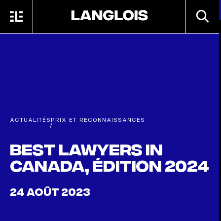
Passer au contenu principal
RECHE
MENU
ACCUEIL
ACTUALITÉS
PRIX ET RECONNAISSANCES
/
Best Lawyers in
Canada, édition 2024
24 AOÛT 2023