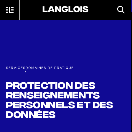
Passer au contenu principal
RECHE
MENU
ACCUEIL
SERVICES
DOMAINES DE PRATIQUE
/
Protection des
renseignements
personnels et des
données