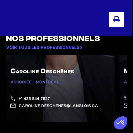
IMP
Nos professionnels
VOIR TOUS LES PROFESSIONNELS
Caroline Deschênes
Ma
ASSOCIÉE - MONTRÉAL
ASS
+1 438 844 7827
CAROLINE.DESCHENES@LANGLOIS.CA
Afficher la page de Deschênes, Caroline
Affic