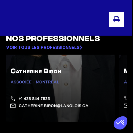
IMPR
Nos professionnels
VOIR TOUS LES PROFESSIONNELS
Catherine Biron
Ma
ASSOCIÉE - MONTRÉAL
ASS
+1 438 844 7833
CATHERINE.BIRON@LANGLOIS.CA
Afficher la page de Biron, Catherine
Affich