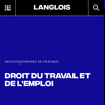
Passer au contenu principal
RECHE
MENU
ACCUEIL
SERVICES
DOMAINES DE PRATIQUE
/
Droit du travail et
de l'emploi