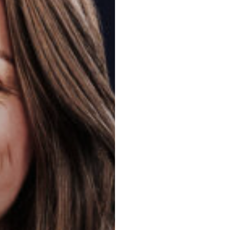
Principaux 
Droit de la con
réassurance, Li
commercial, Re