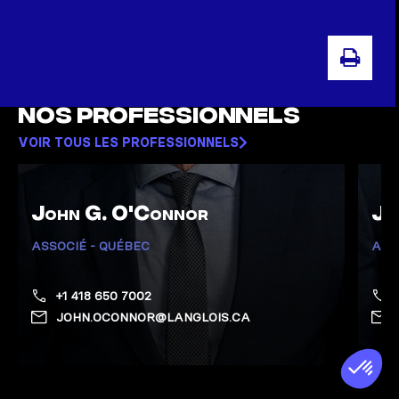
IMP
Nos professionnels
VOIR TOUS LES PROFESSIONNELS
John G. O'Connor
Je
ASSOCIÉ - QUÉBEC
ASS
+1 418 650 7002
JOHN.OCONNOR@LANGLOIS.CA
Afficher la page de O'Connor, John G.
Affich