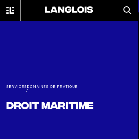
Passer au contenu principal
RECHE
MENU
ACCUEIL
SERVICES
DOMAINES DE PRATIQUE
/
Droit maritime