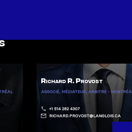
s
Richard R. Provost
NTRÉAL
ASSOCIÉ, MÉDIATEUR, ARBITRE - MONTRÉA
+1 514 282 4307
RICHARD.PROVOST@LANGLOIS.CA