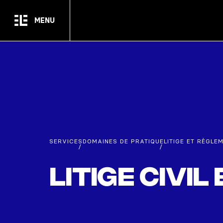
Passer au contenu principal
MENU
SERVICES
DOMAINES DE PRATIQUE
LITIGE ET RÈGLE
/
/
Litige civi