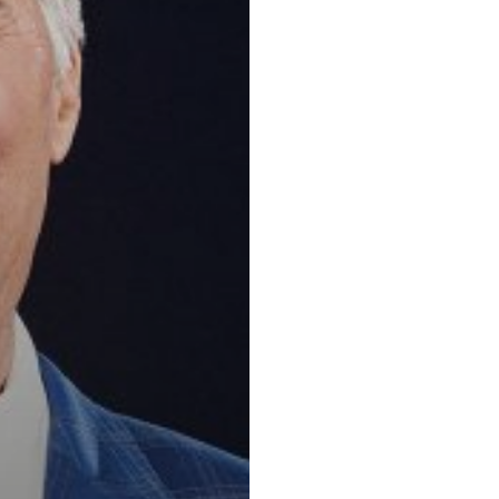
Principaux 
Assurance et r
l'infrastructur
différends, Li