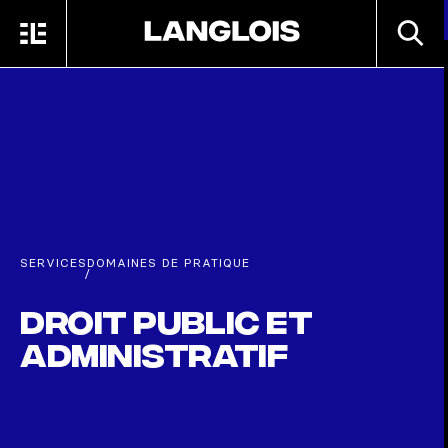
Passer au contenu principal
RECHE
MENU
ACCUEIL
SERVICES
DOMAINES DE PRATIQUE
/
Droit public et
administratif