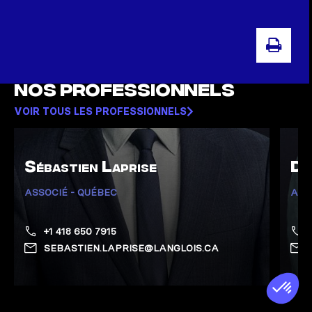
IMPR
Nos professionnels
VOIR TOUS LES PROFESSIONNELS
Sébastien Laprise
Do
ASSOCIÉ - QUÉBEC
ASS
+1 418 650 7915
SEBASTIEN.LAPRISE@LANGLOIS.CA
Afficher la page de Laprise, Sébastien
Affich