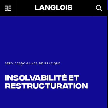
Passer au contenu principal
RECHE
MENU
ACCUEIL
SERVICES
DOMAINES DE PRATIQUE
/
Insolvabilité et
restructuration