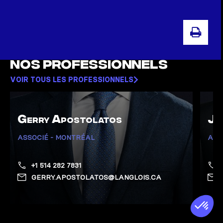
IMP
Nos professionnels
VOIR TOUS LES PROFESSIONNELS
Gerry Apostolatos
Ju
ASSOCIÉ - MONTRÉAL
ASS
+1 514 282 7831
GERRY.APOSTOLATOS@LANGLOIS.CA
Afficher la page de Apostolatos, Gerry
Affich