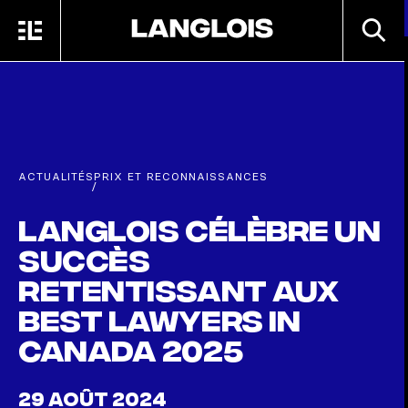
Passer au contenu principal
RECHE
MENU
ACCUEIL
ACTUALITÉS
PRIX ET RECONNAISSANCES
/
Langlois célèbre un
succès
retentissant aux
Best Lawyers in
Canada 2025
29 AOÛT 2024