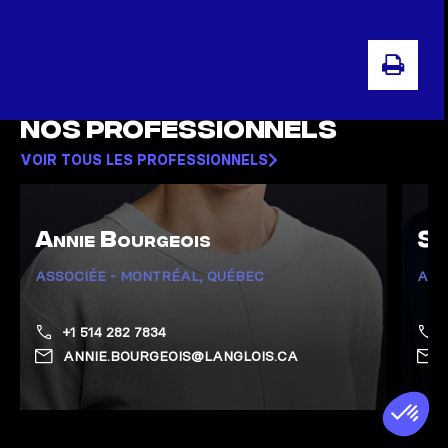
IMPR
Nos professionnels
VOIR TOUS LES PROFESSIONNELS
Annie Bourgeois
Sa
ASSOCIÉE - MONTRÉAL, QUÉBEC
ASS
+1 514 282 7834
ANNIE.BOURGEOIS@LANGLOIS.CA
Afficher la page de Bourgeois, Annie
Affich