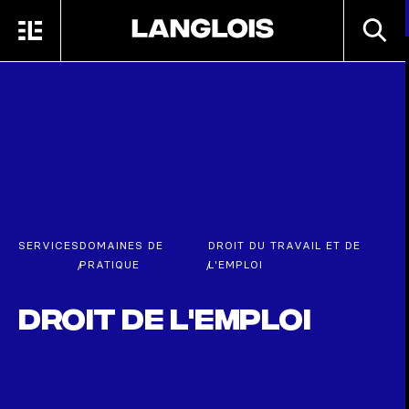
Passer au contenu principal
RECHE
MENU
ACCUEIL
SERVICES
DOMAINES DE
DROIT DU TRAVAIL ET DE
/
PRATIQUE
/
L'EMPLOI
Droit de l'emploi