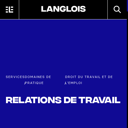
Passer au contenu principal
RECHE
MENU
ACCUEIL
SERVICES
DOMAINES DE
DROIT DU TRAVAIL ET DE
/
PRATIQUE
/
L'EMPLOI
Relations de travail