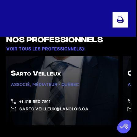
IMPR
Nos professionnels
VOIR TOUS LES PROFESSIONNELS
Sarto Veilleux
Ca
ASSOCIÉ, MÉDIATEUR - QUÉBEC
ASS
+1 418 650 7911
SARTO.VEILLEUX@LANGLOIS.CA
Afficher la page de Veilleux, Sarto
Affich