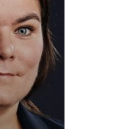
Principaux 
Litige et règle
Moyens extraor
Autochtones