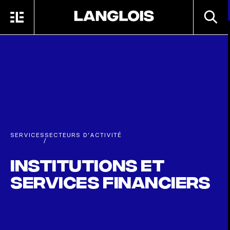
Passer au contenu principal
RECHE
MENU
ACCUEIL
SERVICES
SECTEURS D’ACTIVITÉ
/
Institutions et
services financiers