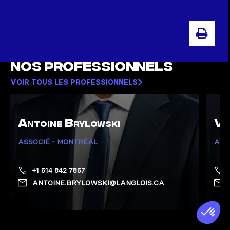
IMPR
Nos professionnels
VOIR TOUS LES PROFESSIONNELS
Antoine Brylowski
Vi
ASSOCIÉ - MONTRÉAL
ASS
+1 514 842 7857
ANTOINE.BRYLOWSKI@LANGLOIS.CA
Afficher la page de Brylowski, Antoine
Affich