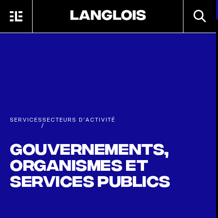
Passer au contenu principal
RECHE
MENU
ACCUEIL
SERVICES
SECTEURS D’ACTIVITÉ
/
Gouvernements,
organismes et
services publics