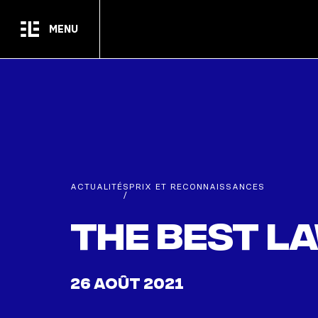
Passer au contenu principal
MENU
ACTUALITÉS
PRIX ET RECONNAISSANCES
/
The Best L
26 AOÛT 2021