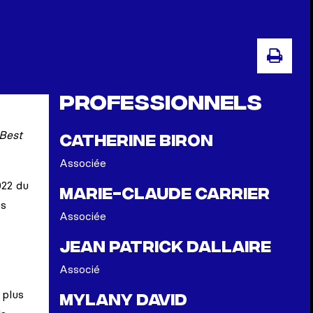
IMP
Professionnels
Best
Catherine Biron
Associée
022 du
Marie-Claude Carrier
es
Associée
Jean Patrick Dallaire
Associé
 plus
Mylany David