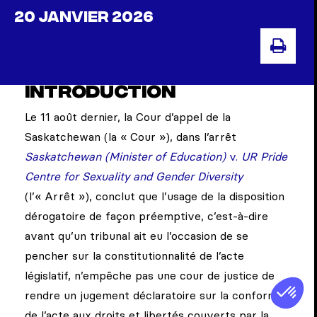
20 JANVIER 2026
IMPR
INTRODUCTION
Le 11 août dernier, la Cour d’appel de la
Saskatchewan (la « Cour »), dans l’arrêt
Saskatchewan (Minister of Education)
v.
UR Pride
Centre for Sexuality and Gender Diversity
(l’« Arrêt »), conclut que l’usage de la disposition
dérogatoire de façon préemptive, c’est-à-dire
avant qu’un tribunal ait eu l’occasion de se
pencher sur la constitutionnalité de l’acte
législatif, n’empêche pas une cour de justice de
rendre un jugement déclaratoire sur la conformité
de l’acte aux droits et libertés couverts par la