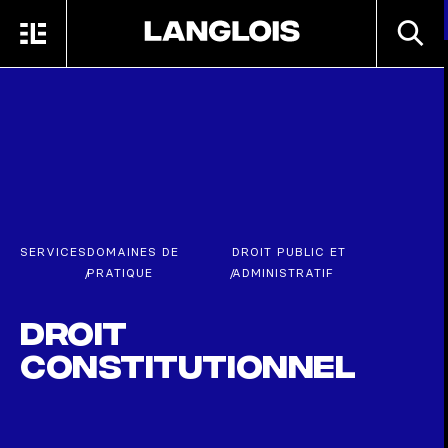
Passer au contenu principal
RECHE
MENU
ACCUEIL
SERVICES
DOMAINES DE
DROIT PUBLIC ET
/
PRATIQUE
/
ADMINISTRATIF
Droit
constitutionnel