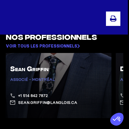
IMP
Nos professionnels
VOIR TOUS LES PROFESSIONNELS
Sean Griffin
Do
ASSOCIÉ - MONTRÉAL
ASS
+1 514 842 7872
SEAN.GRIFFIN@LANGLOIS.CA
Afficher la page de Griffin, Sean
Affich