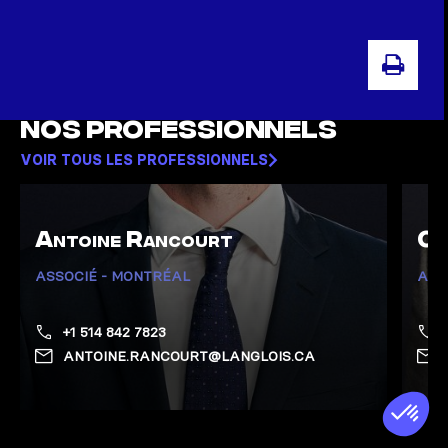
IMP
Nos professionnels
VOIR TOUS LES PROFESSIONNELS
Antoine Rancourt
Ch
ASSOCIÉ - MONTRÉAL
ASS
+1 514 842 7823
ANTOINE.RANCOURT@LANGLOIS.CA
Afficher la page de Rancourt, Antoine
Affich