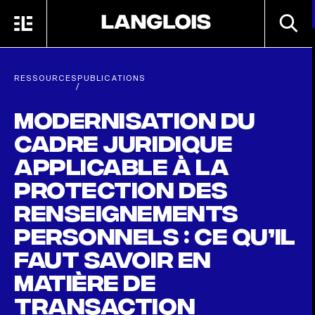
Passer au contenu principal
RECHE
MENU
ACCUEIL
RESSOURCES
PUBLICATIONS
/
Modernisation du
cadre juridique
applicable à la
protection des
renseignements
personnels : ce qu’il
faut savoir en
matière de
transaction