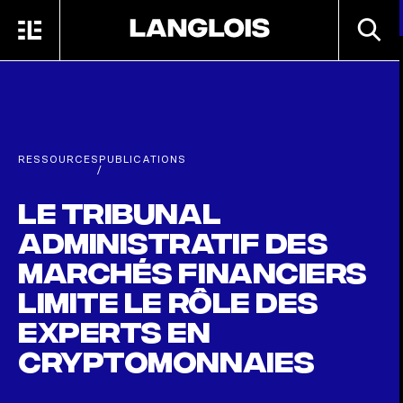
Passer au contenu principal
RECHE
MENU
ACCUEIL
RESSOURCES
PUBLICATIONS
/
Le Tribunal
administratif des
marchés financiers
limite le rôle des
experts en
cryptomonnaies