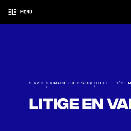
Passer au contenu principal
MENU
SERVICES
DOMAINES DE PRATIQUE
LITIGE ET RÈGLE
/
/
Litige en v