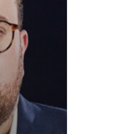
Principaux 
Litige civil et
Droit public et
résolution des