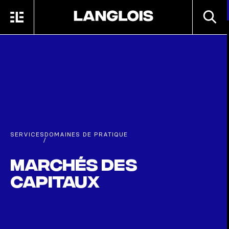
Passer au contenu principal
RECHE
MENU
ACCUEIL
SERVICES
DOMAINES DE PRATIQUE
/
Marchés des
capitaux