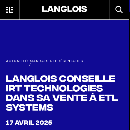
Passer au contenu principal
RECHE
MENU
ACCUEIL
ACTUALITÉS
MANDATS REPRÉSENTATIFS
/
Langlois conseille
IRT Technologies
dans sa vente à ETL
Systems
17 AVRIL 2025