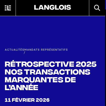
Passer au contenu principal
RECHE
MENU
ACCUEIL
ACTUALITÉS
MANDATS REPRÉSENTATIFS
/
Rétrospective 2025
Nos transactions
marquantes de
l’année
11 FÉVRIER 2026