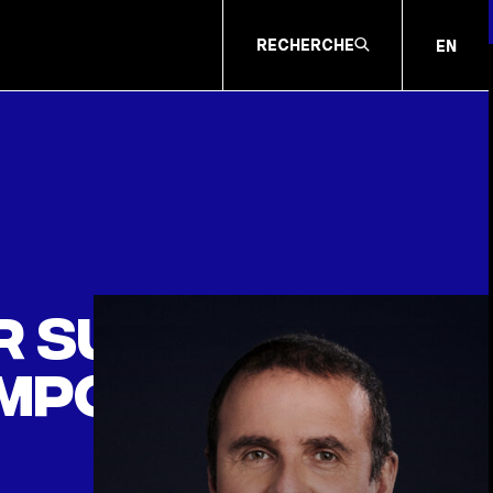
RECHERCHE
EN
r suprême :
 important