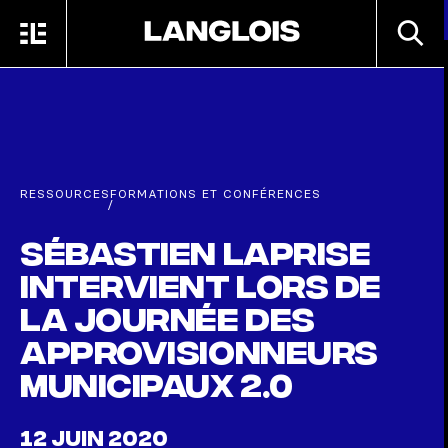
Passer au contenu principal
RECHE
MENU
ACCUEIL
RESSOURCES
FORMATIONS ET CONFÉRENCES
/
Sébastien Laprise
intervient lors de
la Journée des
approvisionneurs
municipaux 2.0
12 JUIN 2020