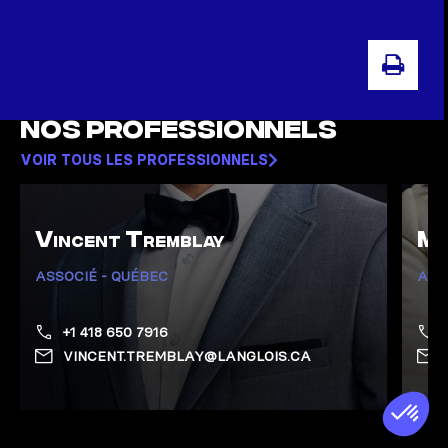
IMPR
Nos professionnels
VOIR TOUS LES PROFESSIONNELS
Vincent Tremblay
My
ASSOCIÉ - QUÉBEC
ASS
+1 418 650 7916
VINCENT.TREMBLAY@LANGLOIS.CA
Afficher la page de Tremblay, Vincent
Affich