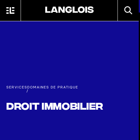
Passer au contenu principal
RECHE
MENU
ACCUEIL
SERVICES
DOMAINES DE PRATIQUE
/
Droit immobilier