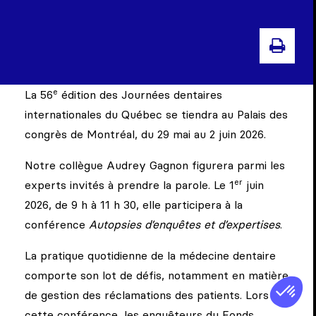
IMPR
e
La 56
édition des Journées dentaires
internationales du Québec se tiendra au Palais des
congrès de Montréal, du 29 mai au 2 juin 2026.
Notre collègue Audrey Gagnon figurera parmi les
er
experts invités à prendre la parole. Le 1
juin
2026, de 9 h à 11 h 30, elle participera à la
conférence
Autopsies d’enquêtes et d’expertises
.
La pratique quotidienne de la médecine dentaire
comporte son lot de défis, notamment en matière
de gestion des réclamations des patients. Lors de
cette conférence, les enquêteurs du Fonds