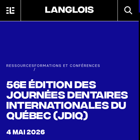
Passer au contenu principal
RECHE
MENU
ACCUEIL
RESSOURCES
FORMATIONS ET CONFÉRENCES
/
56e édition des
Journées dentaires
internationales du
Québec (JDIQ)
4 MAI 2026