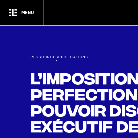
Passer au contenu principal
MENU
RESSOURCES
PUBLICATIONS
/
L’impositio
perfectionn
pouvoir di
exécutif d