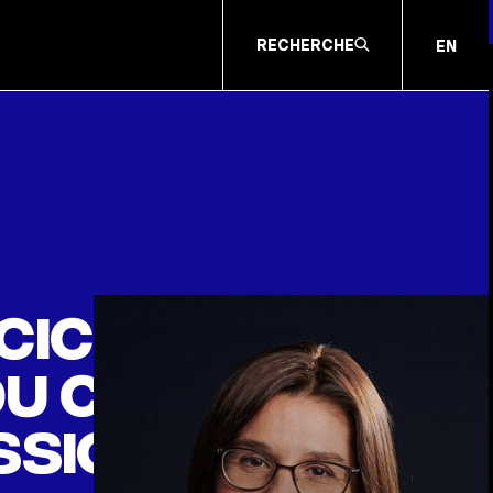
RECHERCHE
EN
cice du
du Comité
essionnel