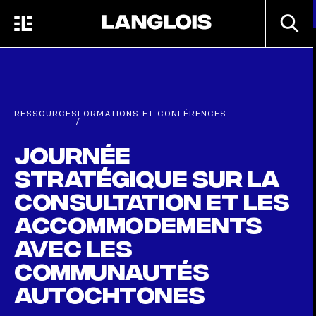
Passer au contenu principal
RECHE
MENU
ACCUEIL
RESSOURCES
FORMATIONS ET CONFÉRENCES
/
Journée
stratégique sur la
consultation et les
accommodements
avec les
communautés
autochtones