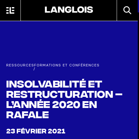
Passer au contenu principal
RECHE
MENU
ACCUEIL
RESSOURCES
FORMATIONS ET CONFÉRENCES
/
Insolvabilité et
restructuration –
l’année 2020 en
rafale
23 FÉVRIER 2021