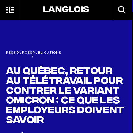
Passer au contenu principal
RECHE
MENU
ACCUEIL
RESSOURCES
PUBLICATIONS
/
Au Québec, retour
au télétravail pour
contrer le variant
Omicron : ce que les
employeurs doivent
savoir