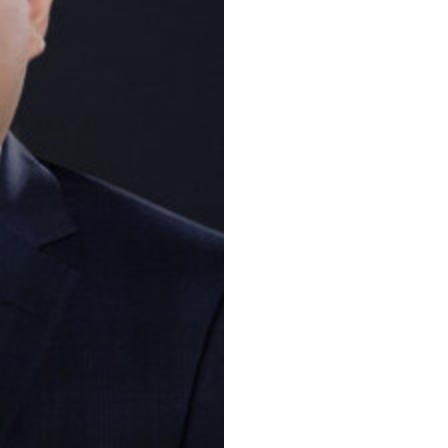
Principaux 
Droit commerci
Fusions et acqu