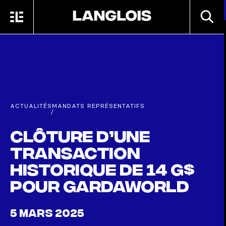
Passer au contenu principal
RECHE
MENU
ACCUEIL
ACTUALITÉS
MANDATS REPRÉSENTATIFS
/
Clôture d’une
transaction
historique de 14 G$
pour GardaWorld
5 MARS 2025