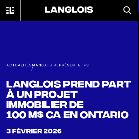
Passer au contenu principal
RECHE
MENU
ACCUEIL
ACTUALITÉS
MANDATS REPRÉSENTATIFS
/
Langlois prend part
à un projet
immobilier de
100 M$ CA en Ontario
3 FÉVRIER 2026