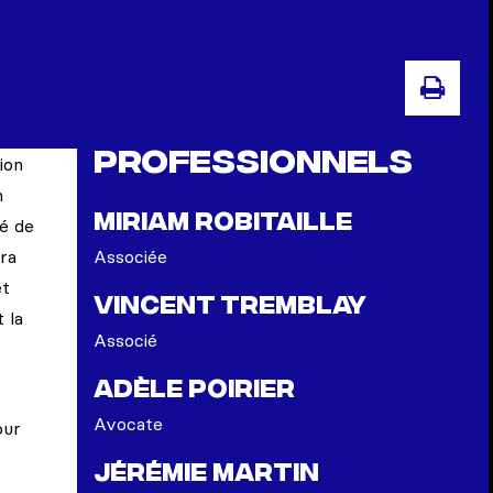
IMP
Professionnels
ion
n
Miriam Robitaille
sé de
ra
Associée
et
Vincent Tremblay
 la
Associé
Adèle Poirier
Avocate
our
Jérémie Martin