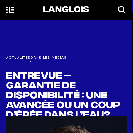
Passer au contenu principal
RECHE
MENU
ACCUEIL
ACTUALITÉS
DANS LES MÉDIAS
/
Entrevue –
Garantie de
disponibilité : une
avancée ou un coup
d’épée dans l’eau?
30 SEPTEMBRE 2025