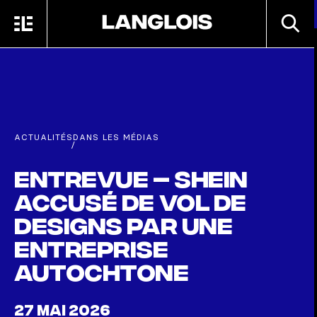
Passer au contenu principal
RECHE
MENU
ACCUEIL
ACTUALITÉS
DANS LES MÉDIAS
/
Entrevue – Shein
accusé de vol de
designs par une
entreprise
autochtone
27 MAI 2026