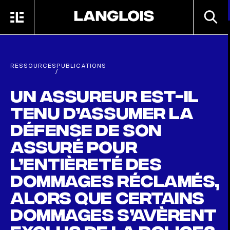
Passer au contenu principal
RECHE
MENU
ACCUEIL
RESSOURCES
PUBLICATIONS
/
Un assureur est-il
tenu d’assumer la
défense de son
assuré pour
l’entièreté des
dommages réclamés,
alors que certains
dommages s’avèrent