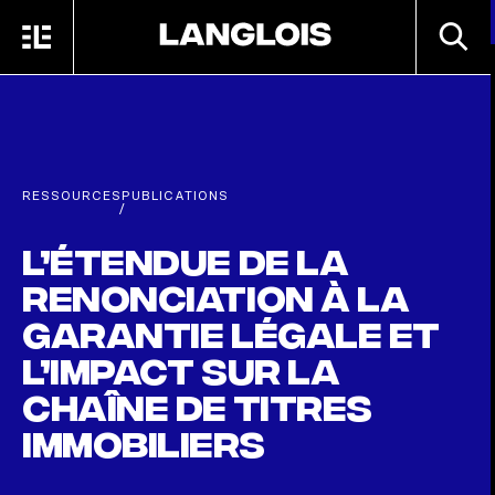
Passer au contenu principal
RECHE
MENU
ACCUEIL
RESSOURCES
PUBLICATIONS
/
L’étendue de la
renonciation à la
garantie légale et
l’impact sur la
chaîne de titres
immobiliers