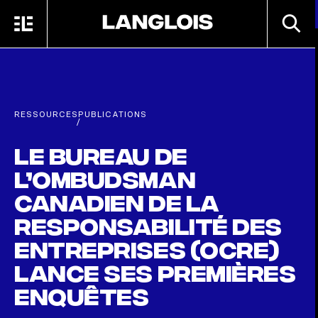
Passer au contenu principal
RECHE
MENU
ACCUEIL
RESSOURCES
PUBLICATIONS
/
Le Bureau de
l’ombudsman
canadien de la
responsabilité des
entreprises (OCRE)
lance ses premières
enquêtes