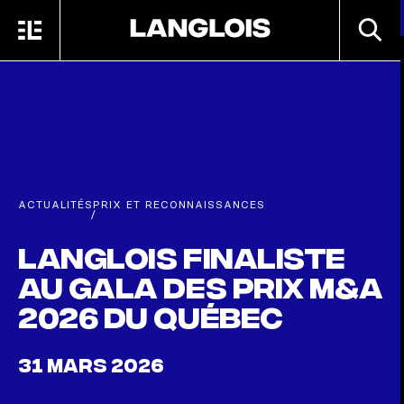
Passer au contenu principal
RECHE
MENU
ACCUEIL
ACTUALITÉS
PRIX ET RECONNAISSANCES
/
Langlois finaliste
au Gala des Prix M&A
2026 du Québec
31 MARS 2026