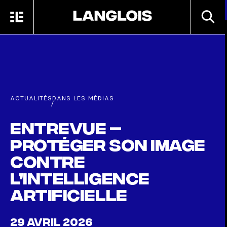
Passer au contenu principal
RECHE
MENU
ACCUEIL
ACTUALITÉS
DANS LES MÉDIAS
/
Entrevue –
Protéger son image
contre
l’intelligence
artificielle
29 AVRIL 2026