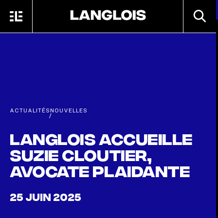
Passer au contenu principal
RECHE
MENU
ACCUEIL
ACTUALITÉS
NOUVELLES
/
Langlois accueille
Suzie Cloutier,
avocate plaidante
25 JUIN 2025