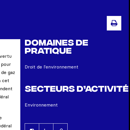
IMP
Domaines de
pratique
 vertu
e pour
Droit de l'environnement
 de gaz
à cet
Secteurs d’activité
andent
déral
Environnement
e
édéral