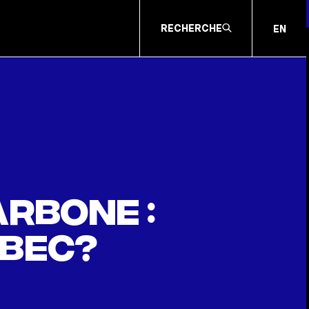
RECHERCHE
EN
arbone :
ébec?