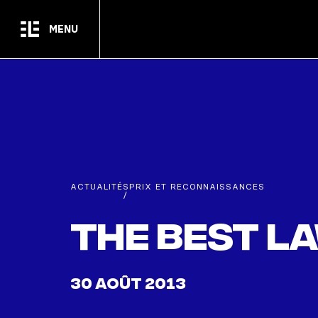
Passer au contenu principal
MENU
ACTUALITÉS
PRIX ET RECONNAISSANCES
/
The Best L
30 AOÛT 2013