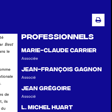
IMP
Professionnels
té
par
Best
Marie-Claude Carrier
ans le
Associée
Jean-François Gagnon
 comme
ationale
Associé
.
Jean Grégoire
es de
Associé
, ils
L. Michel Huart
 du