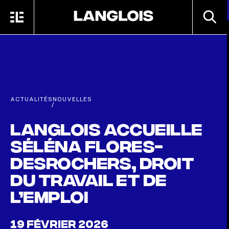
Passer au contenu principal
RECHE
MENU
ACCUEIL
ACTUALITÉS
NOUVELLES
/
Langlois accueille
Séléna Flores-
Desrochers, droit
du travail et de
l’emploi
19 FÉVRIER 2026